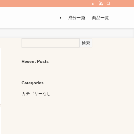
成分一覧
商品一覧
検索
Recent Posts
Categories
カテゴリーなし