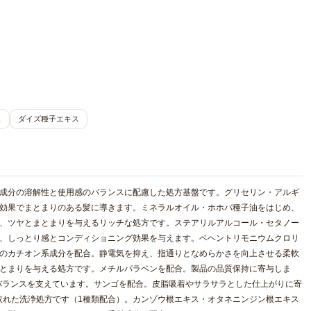
ス
ダイズ種子エキス
効成分の溶解性と使用感のバランスに配慮した処方基盤です。グリセリン・アルギ
修効果でまとまりのある髪に導きます。ミネラルオイル・ホホバ種子油をはじめ、
え、ツヤとまとまりを与えるリッチな処方です。ステアリルアルコール・セタノー
し、しっとり感とコンディショニング効果を与えます。ベヘントリモニウムクロリ
類のカチオン系成分を配合。静電気を抑え、指通りとなめらかさを向上させる柔軟
まとまりを与える処方です。メチルパラベンを配合。製品の品質保持に寄与しま
バランスを支えています。サンゴを配合。皮脂吸着やサラサラとした仕上がりに寄
取れた洗浄処方です（1種類配合）。カンゾウ根エキス・オタネニンジン根エキス