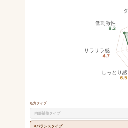
低刺激性
8.3
サラサラ感
4.7
しっとり感
6.5
処方タイプ
内部補修タイプ
バランスタイプ