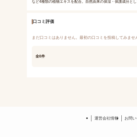
など4種類の植物エキスを配合。自然由来の保湿・保護成分と
口コミ評価
まだ口コミはありません。最初の口コミを投稿してみませ
全0件
運営会社情報
お問い