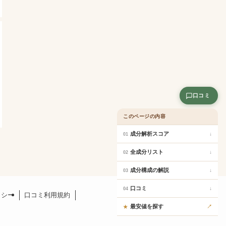
口コミ
このページの内容
成分解析スコア
↓
01
全成分リスト
↓
02
成分構成の解説
↓
03
口コミ
↓
04
リシー
口コミ利用規約
最安値を探す
↗
★