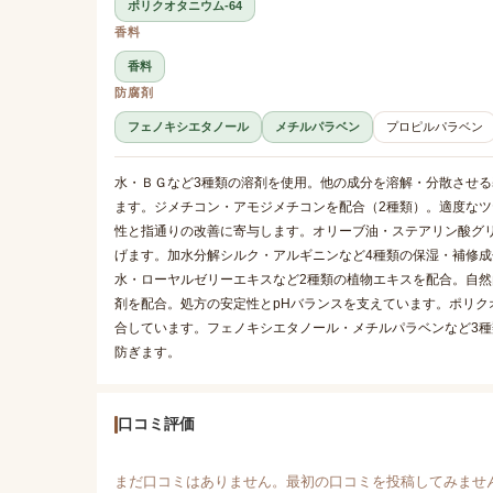
ポリクオタニウム-64
香料
香料
防腐剤
フェノキシエタノール
メチルパラベン
プロピルパラベン
水・ＢＧなど3種類の溶剤を使用。他の成分を溶解・分散させ
ます。ジメチコン・アモジメチコンを配合（2種類）。適度な
性と指通りの改善に寄与します。オリーブ油・ステアリン酸グ
げます。加水分解シルク・アルギニンなど4種類の保湿・補修
水・ローヤルゼリーエキスなど2種類の植物エキスを配合。自然
剤を配合。処方の安定性とpHバランスを支えています。ポリク
合しています。フェノキシエタノール・メチルパラベンなど3
防ぎます。
口コミ評価
まだ口コミはありません。最初の口コミを投稿してみませ