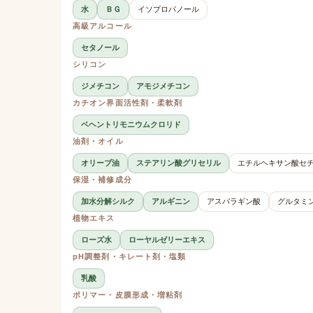
水
ＢＧ
イソプロパノール
高級アルコール
セタノール
シリコン
ジメチコン
アモジメチコン
カチオン界面活性剤・柔軟剤
ベヘントリモニウムクロリド
油剤・オイル
オリーブ油
ステアリン酸グリセリル
エチルヘキサン酸セ
保湿・補修成分
加水分解シルク
アルギニン
アスパラギン酸
グルタミン
植物エキス
ローズ水
ローヤルゼリーエキス
pH調整剤・キレート剤・塩類
乳酸
ポリマー・皮膜形成・増粘剤