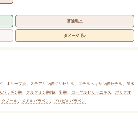
普通毛△
ダメージ毛○
ド
、
オリーブ油
、
ステアリン酸グリセリル
、
エチルヘキサン酸セチル
、
加水
スパラギン酸
、
グルタミン酸Na
、
乳酸
、
ローヤルゼリーエキス
、
ポリクオ
エタノール
、
メチルパラベン
、
プロピルパラベン