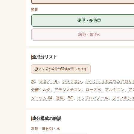
髪質
硬毛・多毛◎
細毛・軟毛×
全成分リスト
タップで成分の詳細が見られます
水
、
セタノール
、
ジメチコン
、
ベヘントリモニウムクロリ
分解シルク
、
アモジメチコン
、
ローズ水
、
アルギニン
、
ア
タニウム-64
、
香料
、
BG
、
イソプロパノール
、
フェノキシ
成分構成の解説
溶剤・噴射剤・水