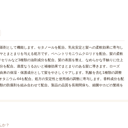
る基剤として機能します。セタノールを配合。乳化安定と髪への柔軟効果に寄与し
ツヤとまとまりを与える処方です。ベヘントリモニウムクロリドを配合。髪の柔軟
リセリルなど3種類の油剤成分を配合。髪の表面を整え、なめらかな手触りに仕上
成分を配合。適度なうるおいと補修効果でまとまりのある髪に導きます。ローズ
由来の保湿・保護成分として髪をやさしくケアします。乳酸を含む1種類の調整
オタニウム-64を配合。処方の安定性と使用感の調整に寄与します。香料成分を配
種類の防腐剤を組み合わせて配合。製品の品質を長期間保ち、細菌やカビの繁殖を
んか？