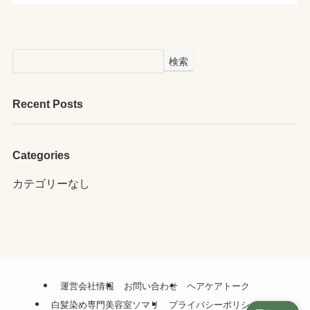
検索
Recent Posts
Categories
カテゴリーなし
運営会社情報
お問い合わせ
ヘアケアトーク
白髪染め専門美容室ソマリ
プライバシーポリシー