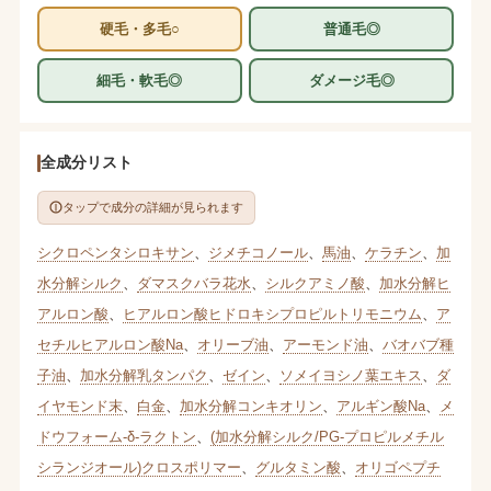
硬毛・多毛○
普通毛◎
細毛・軟毛◎
ダメージ毛◎
全成分リスト
タップで成分の詳細が見られます
シクロペンタシロキサン
、
ジメチコノール
、
馬油
、
ケラチン
、
加
水分解シルク
、
ダマスクバラ花水
、
シルクアミノ酸
、
加水分解ヒ
アルロン酸
、
ヒアルロン酸ヒドロキシプロピルトリモニウム
、
ア
セチルヒアルロン酸Na
、
オリーブ油
、
アーモンド油
、
バオバブ種
子油
、
加水分解乳タンパク
、
ゼイン
、
ソメイヨシノ葉エキス
、
ダ
イヤモンド末
、
白金
、
加水分解コンキオリン
、
アルギン酸Na
、
メ
ドウフォーム-δ-ラクトン
、
(加水分解シルク/PG-プロピルメチル
シランジオール)クロスポリマー
、
グルタミン酸
、
オリゴペプチ