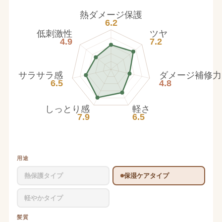
熱ダメージ保護
6.2
低刺激性
ツヤ
4.9
7.2
サラサラ感
ダメージ補修力
6.5
4.8
しっとり感
軽さ
7.9
6.5
用途
熱保護タイプ
保湿ケアタイプ
軽やかタイプ
髪質