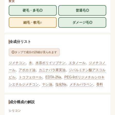
髪質
硬毛・多毛◎
普通毛◎
細毛・軟毛○
ダメージ毛◎
全成分リスト
タップで成分の詳細が見られます
ジメチコン
、
水
、
水添ポリイソブテン
、
エタノール
、
ジメチコノ
ール
、
アボカド油
、
カニナバラ果実油
、
ジパルミチン酸アスコル
ビル
、
トコフェロール
、
EDTA-2Na
、
PEG-9ポリジメチルシロキ
シエチルジメチコン
、
ヤシ油
、
塩化Na
、
メチルパラベン
、
香料
成分構成の解説
シリコン