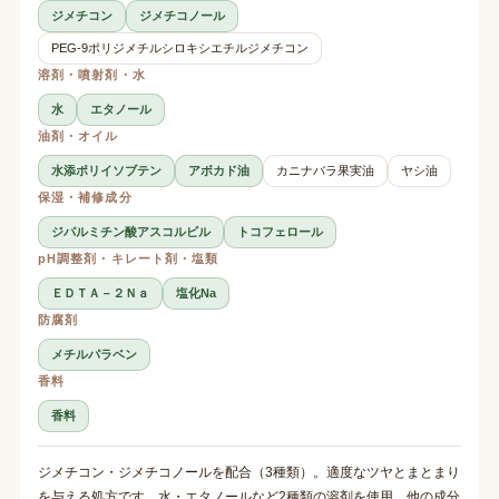
ジメチコン
ジメチコノール
PEG-9ポリジメチルシロキシエチルジメチコン
溶剤・噴射剤・水
水
エタノール
油剤・オイル
水添ポリイソブテン
アボカド油
カニナバラ果実油
ヤシ油
保湿・補修成分
ジパルミチン酸アスコルビル
トコフェロール
pH調整剤・キレート剤・塩類
ＥＤＴＡ－２Ｎａ
塩化Na
防腐剤
メチルパラベン
香料
香料
ジメチコン・ジメチコノールを配合（3種類）。適度なツヤとまとまり
を与える処方です。水・エタノールなど2種類の溶剤を使用。他の成分