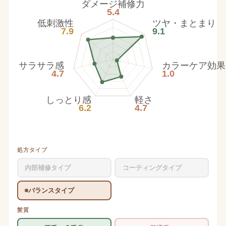
ダメージ補修力
5.4
低刺激性
ツヤ・まとまり
7.9
9.1
サラサラ感
カラーケア効果
4.7
1.0
しっとり感
軽さ
6.2
4.7
処方タイプ
内部補修タイプ
コーティングタイプ
バランスタイプ
髪質