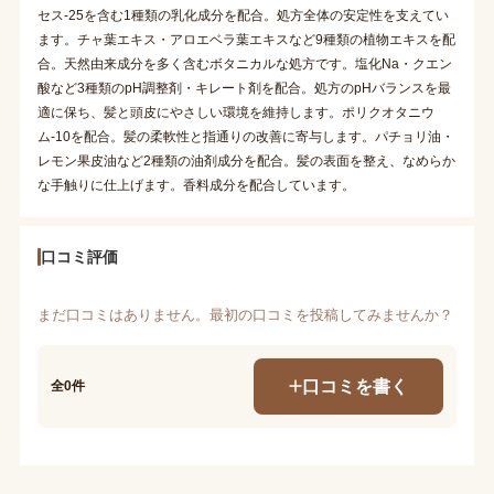
セス-25を含む1種類の乳化成分を配合。処方全体の安定性を支えてい
ます。チャ葉エキス・アロエベラ葉エキスなど9種類の植物エキスを配
合。天然由来成分を多く含むボタニカルな処方です。塩化Na・クエン
酸など3種類のpH調整剤・キレート剤を配合。処方のpHバランスを最
適に保ち、髪と頭皮にやさしい環境を維持します。ポリクオタニウ
ム-10を配合。髪の柔軟性と指通りの改善に寄与します。パチョリ油・
レモン果皮油など2種類の油剤成分を配合。髪の表面を整え、なめらか
な手触りに仕上げます。香料成分を配合しています。
口コミ評価
まだ口コミはありません。最初の口コミを投稿してみませんか？
口コミを書く
全0件