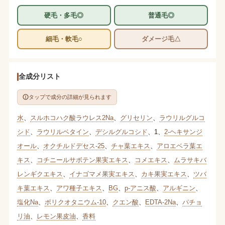
硬毛・多毛◎
普通毛◎
細毛・軟毛○
ダメージ毛△
全成分リスト
タップで成分の詳細が見られます
水
、
スルホコハク酸ラウレス2Na
、
グリセリン
、
ラウリルグルコ
シド
、
ラウリルベタイン
、
デシルグルコシド
、
1
、
2-ヘキサンジ
オール
、
オクチルドデセス-25
、
チャ葉エキス
、
アロエベラ葉エ
キス
、
コチニールサボテン果実エキス
、
コメエキス
、
ムラサキバ
レンギクエキス
、
イナゴマメ果実エキス
、
カキ果実エキス
、
ツバ
キ葉エキス
、
アワ種子エキス
、
BG
、
p-アニス酸
、
アルギニン
、
塩化Na
、
ポリクオタニウム-10
、
クエン酸
、
EDTA-2Na
、
パチョ
リ油
、
レモン果皮油
、
香料