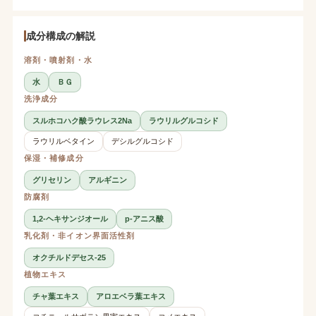
成分構成の解説
溶剤・噴射剤・水
水
ＢＧ
洗浄成分
スルホコハク酸ラウレス2Na
ラウリルグルコシド
ラウリルベタイン
デシルグルコシド
保湿・補修成分
グリセリン
アルギニン
防腐剤
1,2-ヘキサンジオール
p-アニス酸
乳化剤・非イオン界面活性剤
オクチルドデセス-25
植物エキス
チャ葉エキス
アロエベラ葉エキス