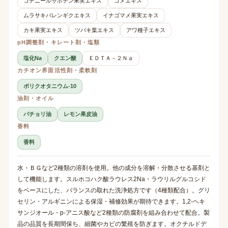
コチニールサボテン果実エキス
コメエキス
ムラサキバレンギクエキス
イナゴマメ果実エキス
カキ果実エキス
ツバキ葉エキス
アワ種子エキス
pH調整剤・キレート剤・塩類
塩化Na
クエン酸
ＥＤＴＡ－２Ｎａ
カチオン界面活性剤・柔軟剤
ポリクオタニウム-10
油剤・オイル
パチョリ油
レモン果皮油
香料
香料
水・ＢＧなど2種類の溶剤を使用。他の成分を溶解・分散させる基剤と
して機能します。スルホコハク酸ラウレス2Na・ラウリルグルコシド
をベースにした、バランスの取れた洗浄処方です（4種類配合）。グリ
セリン・アルギニンによる保湿・補修効果が期待できます。1,2-ヘキ
サンジオール・p-アニス酸など2種類の防腐剤を組み合わせて配合。製
品の品質を長期間保ち、細菌やカビの繁殖を防ぎます。オクチルドデ