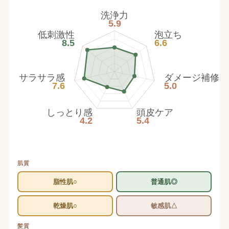
洗浄力
5.9
低刺激性
泡立ち
8.5
6.6
サラサラ感
ダメージ補修
7.6
5.0
しっとり感
頭皮ケア
4.2
5.4
肌質
脂性肌○
普通肌◎
乾燥肌○
敏感肌△
髪質