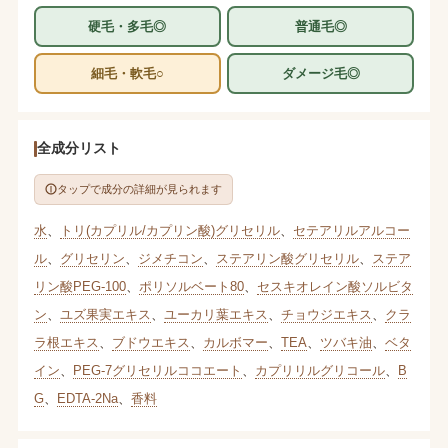
硬毛・多毛◎
普通毛◎
細毛・軟毛○
ダメージ毛◎
全成分リスト
タップで成分の詳細が見られます
水
、
トリ(カプリル/カプリン酸)グリセリル
、
セテアリルアルコー
ル
、
グリセリン
、
ジメチコン
、
ステアリン酸グリセリル
、
ステア
リン酸PEG-100
、
ポリソルベート80
、
セスキオレイン酸ソルビタ
ン
、
ユズ果実エキス
、
ユーカリ葉エキス
、
チョウジエキス
、
クラ
ラ根エキス
、
ブドウエキス
、
カルボマー
、
TEA
、
ツバキ油
、
ベタ
イン
、
PEG-7グリセリルココエート
、
カプリリルグリコール
、
B
G
、
EDTA-2Na
、
香料