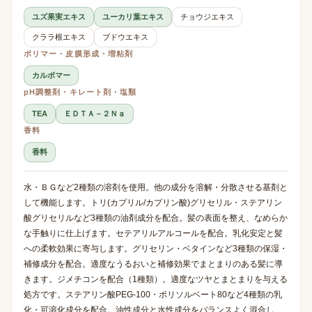
ユズ果実エキス
ユーカリ葉エキス
チョウジエキス
クララ根エキス
ブドウエキス
ポリマー・皮膜形成・増粘剤
カルボマー
pH調整剤・キレート剤・塩類
TEA
ＥＤＴＡ－２Ｎａ
香料
香料
水・ＢＧなど2種類の溶剤を使用。他の成分を溶解・分散させる基剤と
して機能します。トリ(カプリル/カプリン酸)グリセリル・ステアリン
酸グリセリルなど3種類の油剤成分を配合。髪の表面を整え、なめらか
な手触りに仕上げます。セテアリルアルコールを配合。乳化安定と髪
への柔軟効果に寄与します。グリセリン・ベタインなど3種類の保湿・
補修成分を配合。適度なうるおいと補修効果でまとまりのある髪に導
きます。ジメチコンを配合（1種類）。適度なツヤとまとまりを与える
処方です。ステアリン酸PEG-100・ポリソルベート80など4種類の乳
化・可溶化成分を配合。油性成分と水性成分をバランスよく混合し、