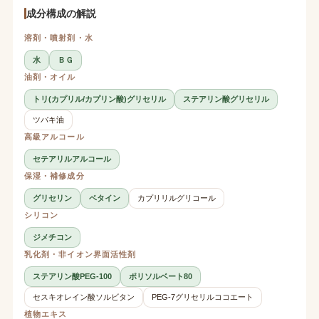
成分構成の解説
溶剤・噴射剤・水
水
ＢＧ
油剤・オイル
トリ(カプリル/カプリン酸)グリセリル
ステアリン酸グリセリル
ツバキ油
高級アルコール
セテアリルアルコール
保湿・補修成分
グリセリン
ベタイン
カプリリルグリコール
シリコン
ジメチコン
乳化剤・非イオン界面活性剤
ステアリン酸PEG-100
ポリソルベート80
セスキオレイン酸ソルビタン
PEG-7グリセリルココエート
植物エキス