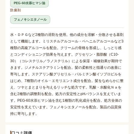
PEG-60水添ヒマシ油
防腐剤
フェノキシエタノール
水・ＤＰＧなど2種類の溶剤を使用。他の成分を溶解・分散させる基剤
として機能します。ミリスチルアルコール・ベヘニルアルコールなど3
種類の高級アルコールを配合。クリームの骨格を形成し、しっとり感
とコンディショニング効果を与えます。グリセリン・脂肪酸（C10-
30）（コレステリル／ラノステリル）による保湿・補修効果が期待で
きます。ジメチルステアラミンを配合。髪の柔軟性と指通りの改善に
寄与します。ステアリン酸グリセリル・パルミチン酸イソプロピルを
はじめ、7種類のオイル・エモリエント成分を配合。髪をなめらかに整
え、ツヤとまとまりを与えるリッチな処方です。乳酸・水酸化Ｎａを
含む2種類の調整剤を配合。処方の安定性とpHバランスを支えていま
す。PEG-60水添ヒマシ油を含む1種類の乳化成分を配合。処方全体の
安定性を支えています。フェノキシエタノールを配合。製品の品質保
持に寄与します。
口コミ評価