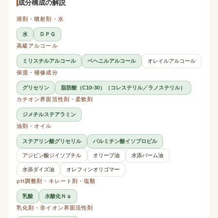
成分構成の解説
溶剤・噴射剤・水
水
ＤＰＧ
高級アルコール
ミリスチルアルコール
ベヘニルアルコール
オレイルアルコール
保湿・補修成分
グリセリン
脂肪酸（C10-30）（コレステリル／ラノステリル）
カチオン界面活性剤・柔軟剤
ジメチルステアラミン
油剤・オイル
ステアリン酸グリセリル
パルミチン酸イソプロピル
アジピン酸ジイソブチル
オリーブ油
水添パーム油
水添ダイズ油
オレフィンオリゴマー
pH調整剤・キレート剤・塩類
乳酸
水酸化Ｎａ
乳化剤・非イオン界面活性剤