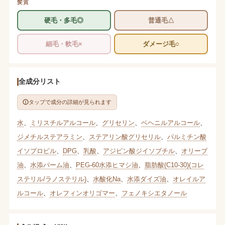
髪質
硬毛・多毛◎
普通毛△
細毛・軟毛×
ダメージ毛○
全成分リスト
タップで成分の詳細が見られます
水
、
ミリスチルアルコール
、
グリセリン
、
ベヘニルアルコール
、
ジメチルステアラミン
、
ステアリン酸グリセリル
、
パルミチン酸
イソプロピル
、
DPG
、
乳酸
、
アジピン酸ジイソブチル
、
オリーブ
油
、
水添パーム油
、
PEG-60水添ヒマシ油
、
脂肪酸(C10-30)(コレ
ステリル/ラノステリル)
、
水酸化Na
、
水添ダイズ油
、
オレイルア
ルコール
、
オレフィンオリゴマー
、
フェノキシエタノール