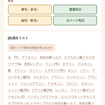
髪質
硬毛・多毛○
普通毛◎
細毛・軟毛○
ダメージ毛◎
全成分リスト
タップで成分の詳細が見られます
水
、
PG
、
グリセリン
、
加水分解シルク
、
ヒアルロン酸クロスポ
リマーNa
、
水添レシチン
、
リシンHCl
、
タウリン
、
グルタミン
酸
、
グリシン
、
ロイシン
、
ヒスチジンHCl
、
セリン
、
バリン
、
ア
スパラギン酸Na
、
トレオニン
、
アラニン
、
イソロイシン
、
アラン
トイン
、
フェニルアラニン
、
アルギニン
、
プロリン
、
チロシン
、
イノシン酸2Na
、
グアニル酸2Na
、
レシチン
、
ラウリン酸ポリグ
リセリル-10
、
ペンチレングリコール
、
(ジヒドロキシメチルシリ
ルプロポキシ)ヒドロキシプロピル加水分解シルク
、
加水分解ゴ