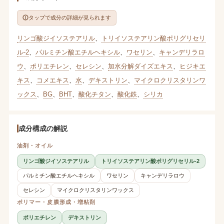
タップで成分の詳細が見られます
リンゴ酸ジイソステアリル
、
トリイソステアリン酸ポリグリセリ
ル-2
、
パルミチン酸エチルヘキシル
、
ワセリン
、
キャンデリラロ
ウ
、
ポリエチレン
、
セレシン
、
加水分解ダイズエキス
、
ヒジキエ
キス
、
コメエキス
、
水
、
デキストリン
、
マイクロクリスタリンワ
ックス
、
BG
、
BHT
、
酸化チタン
、
酸化鉄
、
シリカ
成分構成の解説
油剤・オイル
リンゴ酸ジイソステアリル
トリイソステアリン酸ポリグリセリル-2
パルミチン酸エチルヘキシル
ワセリン
キャンデリラロウ
セレシン
マイクロクリスタリンワックス
ポリマー・皮膜形成・増粘剤
ポリエチレン
デキストリン