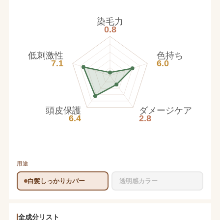
染毛力
0.8
低刺激性
色持ち
7.1
6.0
頭皮保護
ダメージケア
6.4
2.8
用途
白髪しっかりカバー
透明感カラー
全成分リスト