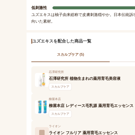
低刺激性
ユズエキスは柚子由来総称で皮膚刺激穏やか。日本伝統訴
向いた素材。
ユズエキスを配合した商品一覧
スカルプケア (5)
石澤研究所
石澤研究所 植物生まれの薬用育毛美容液
スカルプケア
柳屋本店
柳屋本店 レディース毛乳源 薬用育毛エッセンス
スカルプケア
ライオン
ライオン フルリア 薬用育毛エッセンス