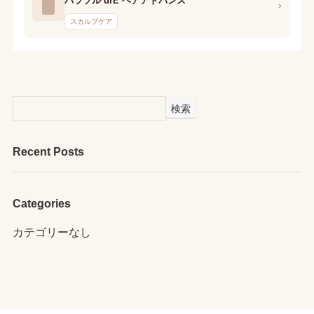
パラソル drE ヘアアドバンス
›
スカルプケア
検索
Recent Posts
Categories
カテゴリーなし