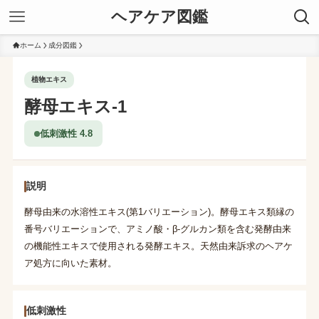
ヘアケア図鑑
ホーム
成分図鑑
植物エキス
酵母エキス-1
低刺激性 4.8
説明
酵母由来の水溶性エキス(第1バリエーション)。酵母エキス類縁の
番号バリエーションで、アミノ酸・β-グルカン類を含む発酵由来
の機能性エキスで使用される発酵エキス。天然由来訴求のヘアケ
ア処方に向いた素材。
低刺激性