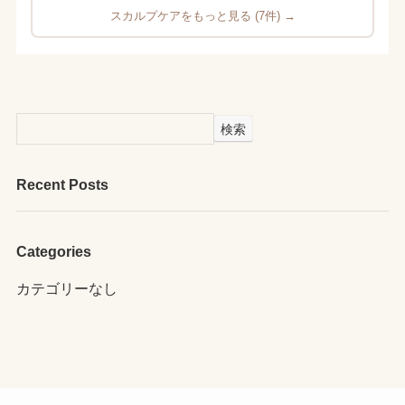
スカルプケアをもっと見る (7件) →
検索
Recent Posts
Categories
カテゴリーなし