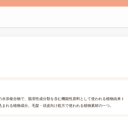
の水添複合物で、脂溶性成分類を含む機能性原料として使われる植物由来ト
込まれる植物成分。毛髪・頭皮向け処方で使われる植物素材の一つ。