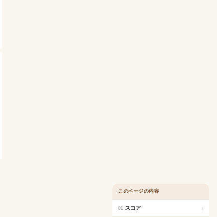
このページの内容
スコア
↓
01