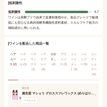
低刺激性
4.7
低刺激性
ワインは発酵ブドウ由来で皮膚刺激穏やか。食品グレードで敏感
肌にも安心な古典的発酵系機能性原料素材。スカルプケア処方の
補助成分に用いられる。
ワインを配合した商品一覧
ヘア
ヘア
ヘア
ヘア
寝癖
アウ
トリ
シャ
コン
ムー
ジェ
ワッ
スプ
直し
トバ
ート
ンプ
ディ
ス (2)
ル (3)
クス
レー
(4)
ス (3)
メン
ー (5)
ショ
(1)
(4)
ト (3)
ナー
(4)
資生堂
資生堂 マシェリ グロススフレワックス (めりはりウエーブ)N
›
ヘアムース