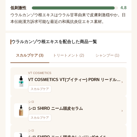
4.8
低刺激性
ウラルカンゾウ根エキスはウラル甘草由来で皮膚刺激穏やか。日
本伝統漢方訴求可能な最近の和風抗炎症エキス素材。
ウラルカンゾウ根エキスを配合した商品一覧
スカルプケア (3)
トリートメント (2)
シャンプー (1)
VT COSMETICS
VT COSMETICS VT(ブイティー) PDRN リードルショット ヘアアンプル300dL
›
スカルプケア
シロ
シロ SHIRO ニーム頭皮セラム
›
スカルプケア
シロ