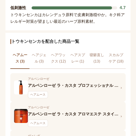
4.7
低刺激性
トウキンセンカはカレンデュラ原料で皮膚刺激穏やか。キク科ア
レルギー対策が望ましい最近のハーブ原料素材。
トウキンセンカを配合した商品一覧
ヘアムー
ヘアジェ
ヘアワッ
ヘアスプ
寝癖直し
スカルプ
ス (3)
ル (3)
クス (12)
レー (1)
(13)
ケア (18)
アルペンローゼ
アルペンローゼ ラ・カスタ プロフェッショナル スタイリング ボリュームアレンジ フォーム
›
ヘアムース
アルペンローゼ
アルペンローゼ ラ・カスタ アロマエステ スタイリングフォーム ボリュームアップ
›
ヘアムース
ヴェレダ