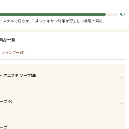
4.7
座エステルで穏やか。1,4-ジオキサン対策が望ましい最近の素材。
た商品一覧
シャンプー (9)
ヘアエステ ソープME
›
プ 40
›
ソープ
›