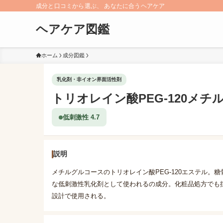
成分と口コミから選ぶ、 あなたに合うヘアケア
ヘアケア図鑑
ホーム
成分図鑑
乳化剤・非イオン界面活性剤
トリオレイン酸PEG-120メチ
低刺激性 4.7
説明
メチルグルコースのトリオレイン酸PEG-120エステル。
な低刺激性乳化剤として使われるの成分。化粧品処方でも
設計で使用される。