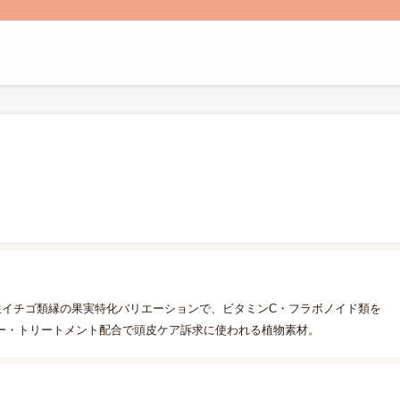
生イチゴ類縁の果実特化バリエーションで、ビタミンC・フラボノイド類を
ー・トリートメント配合で頭皮ケア訴求に使われる植物素材。