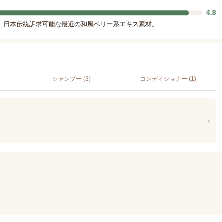
4.8
。日本伝統訴求可能な最近の和風ベリー系エキス素材。
シャンプー (3)
コンディショナー (1)
›