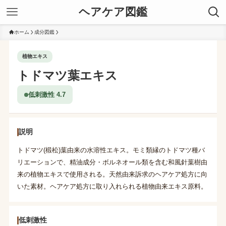
ヘアケア図鑑
ホーム
成分図鑑
植物エキス
トドマツ葉エキス
低刺激性 4.7
説明
トドマツ(椴松)葉由来の水溶性エキス。モミ類縁のトドマツ種バ
リエーションで、精油成分・ボルネオール類を含む和風針葉樹由
来の植物エキスで使用される。天然由来訴求のヘアケア処方に向
いた素材。ヘアケア処方に取り入れられる植物由来エキス原料。
低刺激性