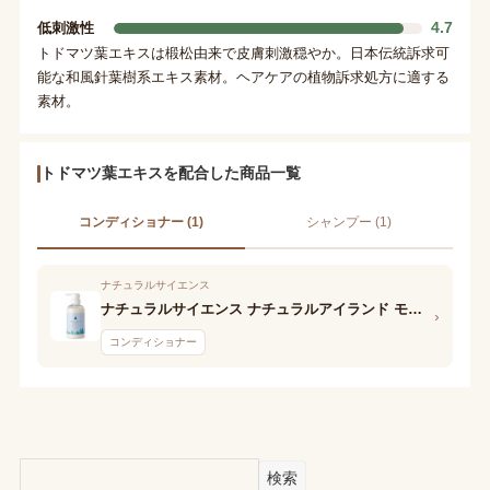
4.7
低刺激性
トドマツ葉エキスは椴松由来で皮膚刺激穏やか。日本伝統訴求可
能な和風針葉樹系エキス素材。ヘアケアの植物訴求処方に適する
素材。
トドマツ葉エキスを配合した商品一覧
コンディショナー (1)
シャンプー (1)
ナチュラルサイエンス
ナチュラルサイエンス ナチュラルアイランド モミと白樺のやすらぎトリートメント
›
コンディショナー
検索