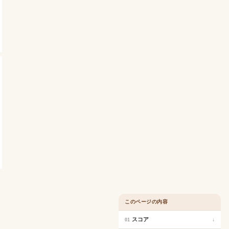
このページの内容
スコア
↓
01