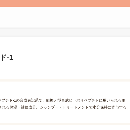
-1
ペプチド-1の合成表記系で、組換え型合成ヒトポリペプチドに用いられる主
される保湿・補修成分。シャンプー・トリートメントで水分保持に寄与する