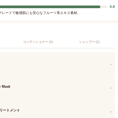
4.8
グレードで敏感肌にも安心なフルーツ系エキス素材。
コンディショナー (1)
シャンプー (1)
›
r Mask
›
ラップトリートメント
›