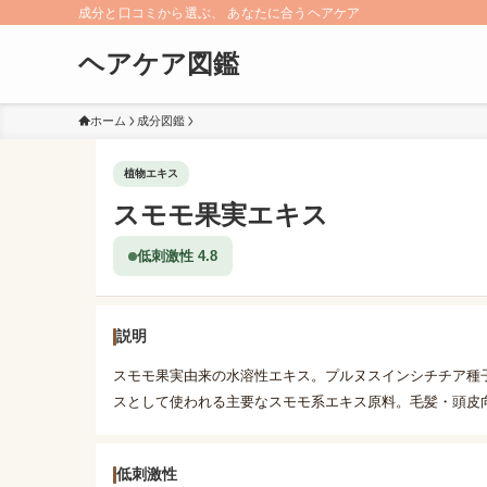
成分と口コミから選ぶ、 あなたに合うヘアケア
ヘアケア図鑑
ホーム
成分図鑑
植物エキス
スモモ果実エキス
低刺激性 4.8
説明
スモモ果実由来の水溶性エキス。プルヌスインシチチア種
スとして使われる主要なスモモ系エキス原料。毛髪・頭皮
低刺激性