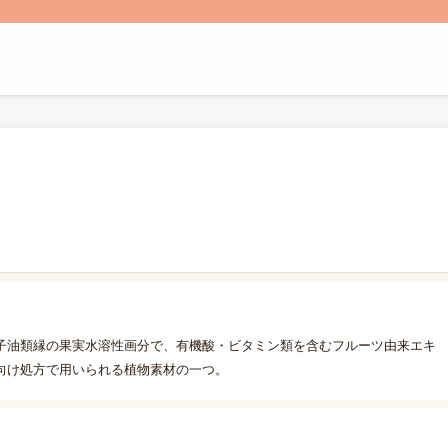
子油類縁の果実水溶性画分で、有機酸・ビタミン類を含むフルーツ由来エキ
向け処方で用いられる植物素材の一つ。