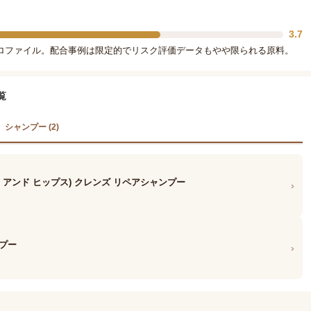
3.7
ロファイル。配合事例は限定的でリスク評価データもやや限られる原料。
覧
シャンプー (2)
ップス アンド ヒップス) クレンズ リペアシャンプー
›
ンプー
›