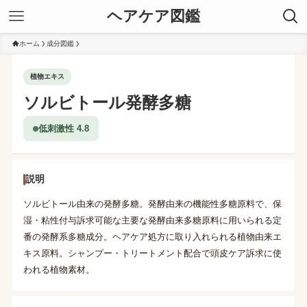
ヘアケア図鑑
ホーム
成分図鑑
植物エキス
ソルビトール発酵多糖
低刺激性 4.8
説明
ソルビトール由来の発酵多糖。発酵由来の機能性多糖原料で、保
湿・粘性付与訴求可能な主要な発酵由来多糖原料に用いられる定
番の発酵系多糖成分。ヘアケア処方に取り入れられる植物由来エ
キス原料。シャンプー・トリートメント配合で頭皮ケア訴求に使
われる植物素材。