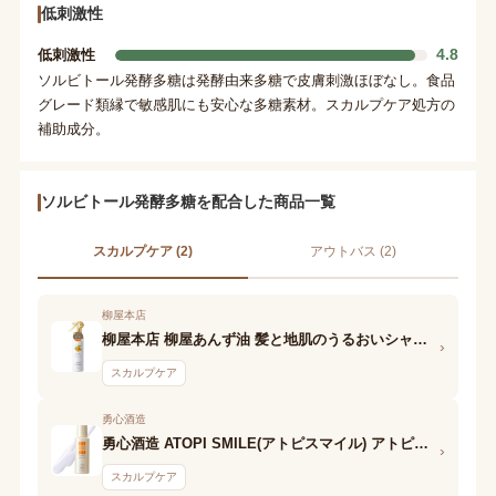
低刺激性
4.8
低刺激性
ソルビトール発酵多糖は発酵由来多糖で皮膚刺激ほぼなし。食品
グレード類縁で敏感肌にも安心な多糖素材。スカルプケア処方の
補助成分。
ソルビトール発酵多糖を配合した商品一覧
スカルプケア (2)
アウトバス (2)
柳屋本店
柳屋本店 柳屋あんず油 髪と地肌のうるおいシャワー
›
スカルプケア
勇心酒造
勇心酒造 ATOPI SMILE(アトピスマイル) アトピスマイル 薬用頭皮ローション
›
スカルプケア