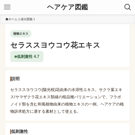
ヘアケア図鑑
ホーム
成分図鑑
植物エキス
セラススヨウコウ花エキス
低刺激性 4.7
説明
セラススヨウコウ(陽光桜)花由来の水溶性エキス。サクラ葉エキ
ス/ヤマザクラ花エキス類縁の桜品種バリエーションで、フラボ
ノイド類を含む和風植物由来の植物エキスの一例。ヘアケアの植
物訴求処方に適する素材として使える。
低刺激性