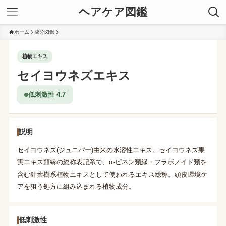
ヘアケア図鑑
ホーム
成分図鑑
植物エキス
セイヨウネズエキス
低刺激性 4.7
説明
セイヨウネズ(ジュニパー)由来の水溶性エキス。セイヨウネズ果
実エキス類縁の総称表記系で、α-ピネン類縁・フラボノイド類を
含む針葉樹系植物エキスとして使われるエキス総称。頭皮環境ケ
アを狙う処方に組み込まれる植物成分。
低刺激性