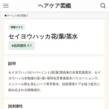
ヘアケア図鑑
ホーム
成分図鑑
植物エキス
セイヨウハッカ花/葉/茎水
低刺激性 4.7
説明
セイヨウハッカ(ペパーミント)花/葉/茎由来の水蒸気蒸留水。セイ
ヨウハッカ水類縁の花+葉+茎特化芳香蒸留水バリエーションで、
メントール類を含むハーブ系芳香水。頭皮環境ケアを狙う処方に
組み込まれる植物成分。
低刺激性