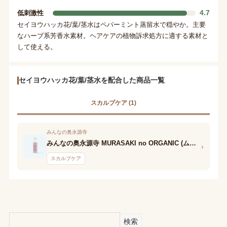
4.7
低刺激性
セイヨウハッカ花/葉/茎水はペパーミント蒸留水で穏やか。主要
なハーブ系芳香水素材。ヘアケアの植物訴求処方に適する素材と
して使える。
セイヨウハッカ花/葉/茎水を配合した商品一覧
スカルプケア (1)
みんなの奥永源寺
みんなの奥永源寺 MURASAKI no ORGANIC (ムラサキノ オーガニック ) 養毛料 Scalp essence
›
スカルプケア
検索