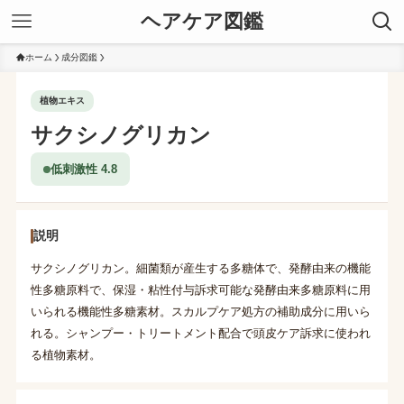
ヘアケア図鑑
ホーム
成分図鑑
植物エキス
サクシノグリカン
低刺激性 4.8
説明
サクシノグリカン。細菌類が産生する多糖体で、発酵由来の機能
性多糖原料で、保湿・粘性付与訴求可能な発酵由来多糖原料に用
いられる機能性多糖素材。スカルプケア処方の補助成分に用いら
れる。シャンプー・トリートメント配合で頭皮ケア訴求に使われ
る植物素材。