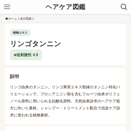
ヘアケア図鑑
ホーム
成分図鑑
植物エキス
リンゴタンニン
低刺激性 4.8
説明
リンゴ由来のタンニン。リンゴ果実エキス類縁のタンニン特化バ
リエーションで、プロシアニジン類を含むフルーツ由来ポリフェ
ノール原料に用いられる抗酸化原料。天然由来訴求のヘアケア処
方に向いた素材。シャンプー・トリートメント配合で頭皮ケア訴
求に使われる植物素材。