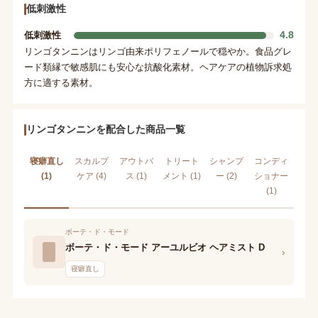
低刺激性
4.8
低刺激性
リンゴタンニンはリンゴ由来ポリフェノールで穏やか。食品グレ
ード類縁で敏感肌にも安心な抗酸化素材。ヘアケアの植物訴求処
方に適する素材。
リンゴタンニンを配合した商品一覧
寝癖直し
スカルプ
アウトバ
トリート
シャンプ
コンディ
(1)
ケア (4)
ス (1)
メント (1)
ー (2)
ショナー
(1)
ボーテ・ド・モード
ボーテ・ド・モード アーユルビオ ヘアミスト D
›
寝癖直し