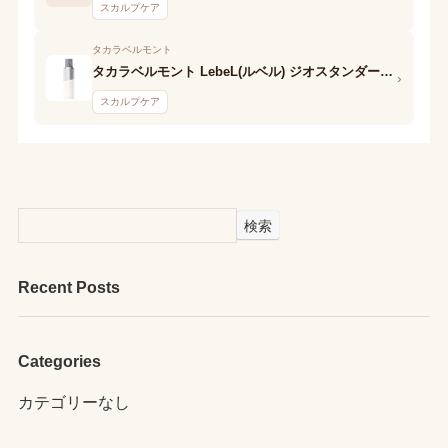
スカルプケア
タカラベルモント
タカラベルモント LebeL(ルベル) ジオスタンダード スキャルプリファイン
›
スカルプケア
検索
Recent Posts
Categories
カテゴリーなし