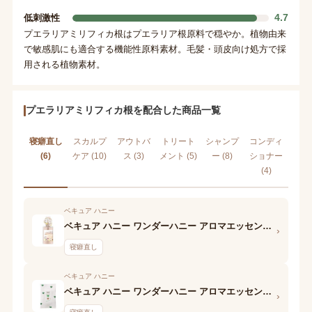
4.7
低刺激性
プエラリアミリフィカ根はプエラリア根原料で穏やか。植物由来
で敏感肌にも適合する機能性原料素材。毛髪・頭皮向け処方で採
用される植物素材。
プエラリアミリフィカ根を配合した商品一覧
寝癖直し
スカルプ
アウトバ
トリート
シャンプ
コンディ
(6)
ケア (10)
ス (3)
メント (5)
ー (8)
ショナー
(4)
ベキュア ハニー
ベキュア ハニー ワンダーハニー アロマエッセンスシャワー n 花風の森
›
寝癖直し
ベキュア ハニー
ベキュア ハニー ワンダーハニー アロマエッセンスシャワー n 朝摘みマートル
›