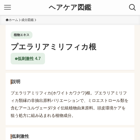
ヘアケア図鑑
ホーム
成分図鑑
植物エキス
プエラリアミリフィカ根
低刺激性 4.7
説明
プエラリアミリフィカ(ホワイトカワクワ)根。プエラリアミリフ
ィカ類縁の非抽出原料バリエーションで、ミロエストロール類を
含むアーユルヴェーダ/タイ伝統植物由来原料。頭皮環境ケアを
狙う処方に組み込まれる植物成分。
低刺激性