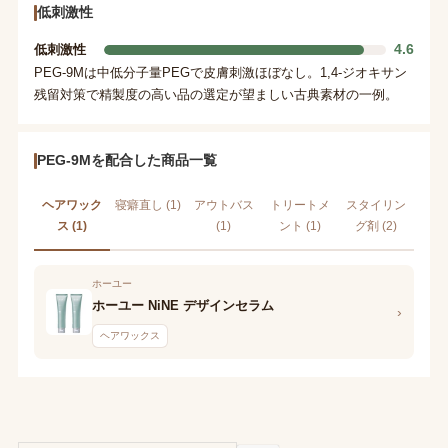
低刺激性
4.6
低刺激性
PEG-9Mは中低分子量PEGで皮膚刺激ほぼなし。1,4-ジオキサン
残留対策で精製度の高い品の選定が望ましい古典素材の一例。
PEG-9Mを配合した商品一覧
ヘアワック
寝癖直し (1)
アウトバス
トリートメ
スタイリン
ス (1)
(1)
ント (1)
グ剤 (2)
ホーユー
ホーユー NiNE デザインセラム
›
ヘアワックス