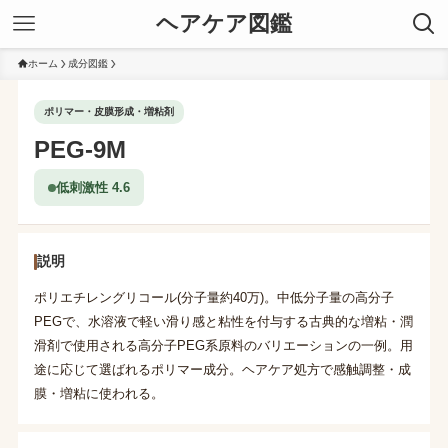
ヘアケア図鑑
ホーム
成分図鑑
ポリマー・皮膜形成・増粘剤
PEG-9M
低刺激性 4.6
説明
ポリエチレングリコール(分子量約40万)。中低分子量の高分子
PEGで、水溶液で軽い滑り感と粘性を付与する古典的な増粘・潤
滑剤で使用される高分子PEG系原料のバリエーションの一例。用
途に応じて選ばれるポリマー成分。ヘアケア処方で感触調整・成
膜・増粘に使われる。