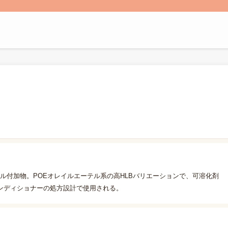
0モル付加物。POEオレイルエーテル系の高HLBバリエーションで、可溶化剤
ンディショナーの処方設計で使用される。