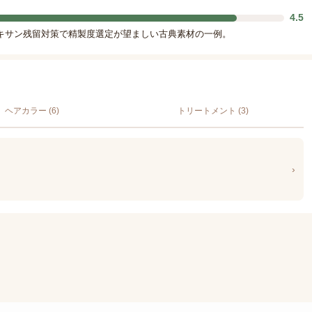
4.5
ジオキサン残留対策で精製度選定が望ましい古典素材の一例。
ヘアカラー (6)
トリートメント (3)
›