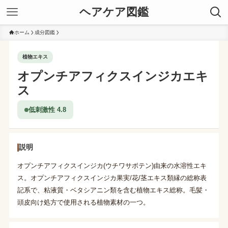
ヘアケア図鑑
ホーム
成分図鑑
植物エキス
オプンチアフィクスインジカエキ
ス
低刺激性 4.8
説明
オプンチアフィクスインジカ(ウチワサボテン)由来の水溶性エキ
ス。オプンチアフィクスインジカ果実/花/茎エキス類縁の総称表
記系で、粘液質・ベタシアニン類を含む植物エキス総称。毛髪・
頭皮向け処方で使用される植物素材の一つ。