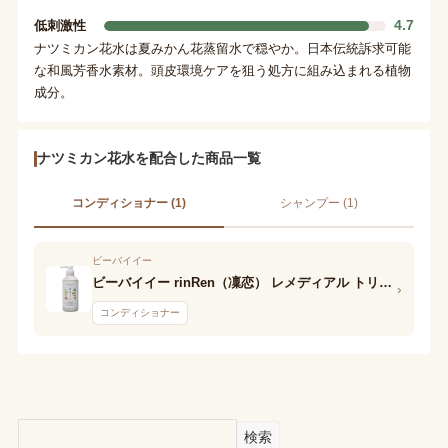
4.7
低刺激性
ナツミカン花水は夏みかん花蒸留水で穏やか。日本伝統訴求可能
な和風芳香水素材。頭皮環境ケアを狙う処方に組み込まれる植物
成分。
ナツミカン花水を配合した商品一覧
コンディショナー (1)
シャンプー (1)
ビーバイイー
ビーバイイー rinRen（凜恋） レメディアル トリートメント ユズ＆ネロリ
›
コンディショナー
検索