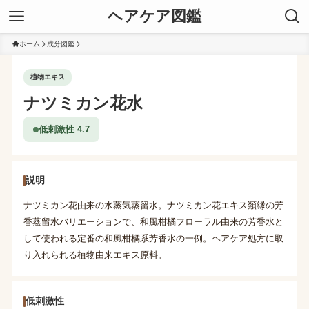
ヘアケア図鑑
ホーム
成分図鑑
植物エキス
ナツミカン花水
低刺激性 4.7
説明
ナツミカン花由来の水蒸気蒸留水。ナツミカン花エキス類縁の芳
香蒸留水バリエーションで、和風柑橘フローラル由来の芳香水と
して使われる定番の和風柑橘系芳香水の一例。ヘアケア処方に取
り入れられる植物由来エキス原料。
低刺激性