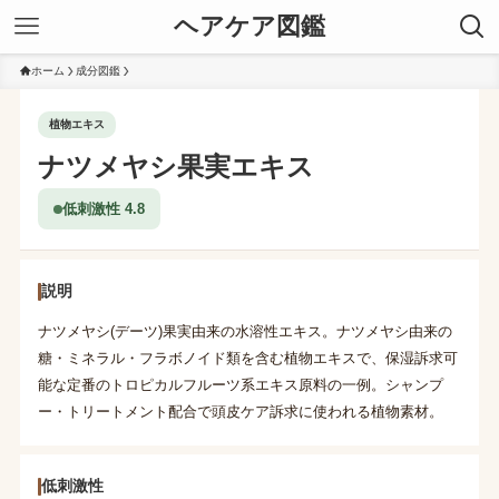
ヘアケア図鑑
ホーム
成分図鑑
植物エキス
ナツメヤシ果実エキス
低刺激性 4.8
説明
ナツメヤシ(デーツ)果実由来の水溶性エキス。ナツメヤシ由来の
糖・ミネラル・フラボノイド類を含む植物エキスで、保湿訴求可
能な定番のトロピカルフルーツ系エキス原料の一例。シャンプ
ー・トリートメント配合で頭皮ケア訴求に使われる植物素材。
低刺激性