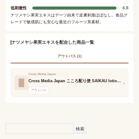
4.8
低刺激性
ナツメヤシ果実エキスはデーツ由来で皮膚刺激ほぼなし。食品グ
レードで敏感肌にも安心な最近のフルーツ系素材。
ナツメヤシ果実エキスを配合した商品一覧
アウトバス (1)
Cross Media Japan
Cross Media Japan こころ配り便 SAIKAU lotion(催花雨ローション)
›
アウトバス
検索