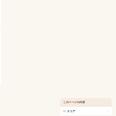
このページの内容
スコア
↓
01