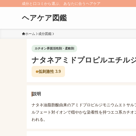
成分と口コミから選ぶ、 あなたに合うヘアケア
ヘアケア図鑑
ホーム
成分図鑑
カチオン界面活性剤・柔軟剤
ナタネアミドプロピルエチル
低刺激性 3.9
説明
ナタネ油脂肪酸由来のアミドプロピルジモニウムエトサル
ルフェート対イオンで穏やかな染着性を持つエコ系カチオ
われる。