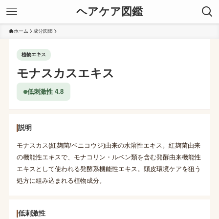
ヘアケア図鑑
ホーム
成分図鑑
植物エキス
モナスカスエキス
低刺激性 4.8
説明
モナスカス(紅麹菌/ベニコウジ)由来の水溶性エキス。紅麹菌由来
の機能性エキスで、モナコリン・ルベン類を含む発酵由来機能性
エキスとして使われる発酵系機能性エキス。頭皮環境ケアを狙う
処方に組み込まれる植物成分。
低刺激性