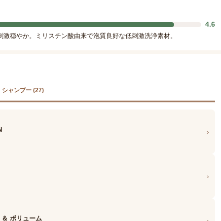
4.6
刺激穏やか。ミリスチン酸由来で泡質良好な低刺激洗浄素材。
シャンプー (27)
N
›
›
 ＆ ボリューム
›