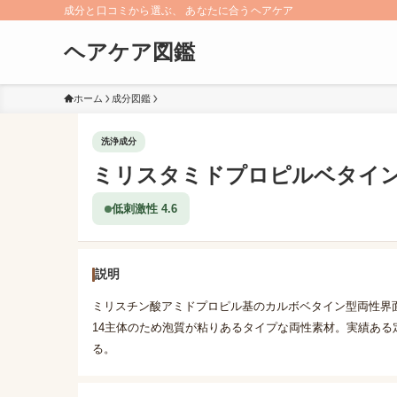
成分と口コミから選ぶ、 あなたに合うヘアケア
ヘアケア図鑑
ホーム
成分図鑑
洗浄成分
ミリスタミドプロピルベタイ
低刺激性 4.6
説明
ミリスチン酸アミドプロピル基のカルボベタイン型両性界
14主体のため泡質が粘りあるタイプな両性素材。実績あ
る。