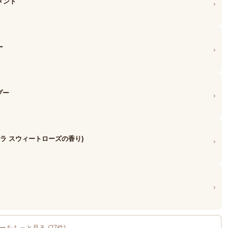
トメント
›
ー
›
ンプー
›
サラ スウィートローズの香り)
›
›
をもっと見る (27件) →