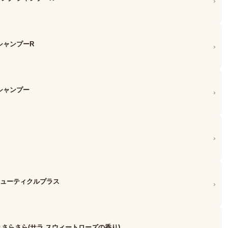
›
 シャンプーR
›
 シャンプー
›
›
 キューティクルプラス
›
とりさらさら(サラ スウィートローズの香り)