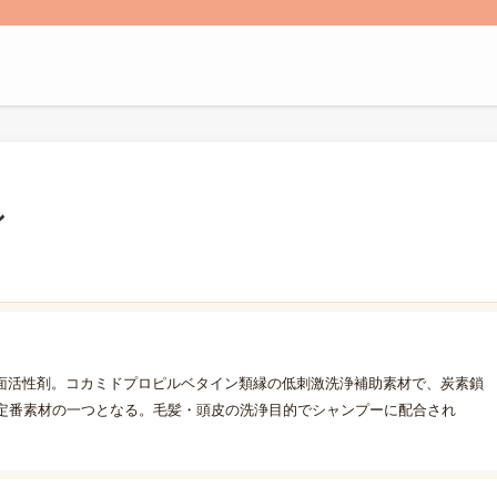
ン
面活性剤。コカミドプロピルベタイン類縁の低刺激洗浄補助素材で、炭素鎖
る定番素材の一つとなる。毛髪・頭皮の洗浄目的でシャンプーに配合され