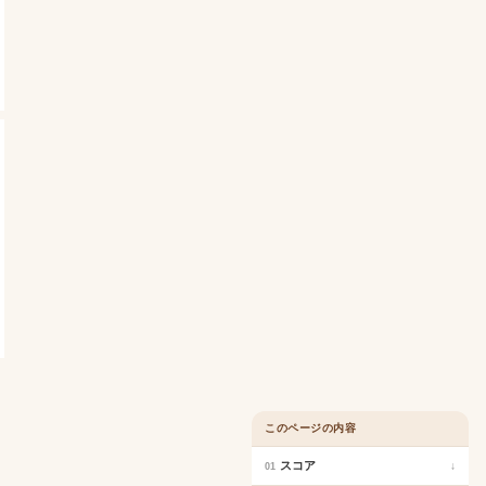
このページの内容
スコア
↓
01