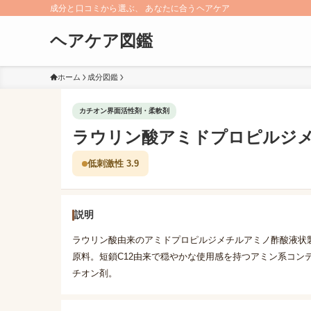
成分と口コミから選ぶ、 あなたに合うヘアケア
ヘアケア図鑑
ホーム
成分図鑑
カチオン界面活性剤・柔軟剤
ラウリン酸アミドプロピルジ
低刺激性 3.9
説明
ラウリン酸由来のアミドプロピルジメチルアミノ酢酸液状
原料。短鎖C12由来で穏やかな使用感を持つアミン系コン
チオン剤。