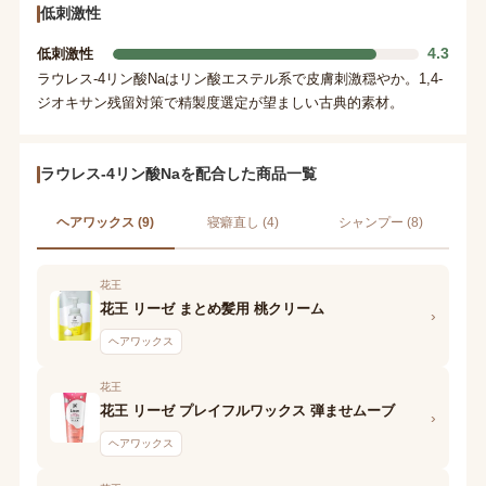
低刺激性
4.3
低刺激性
ラウレス-4リン酸Naはリン酸エステル系で皮膚刺激穏やか。1,4-
ジオキサン残留対策で精製度選定が望ましい古典的素材。
ラウレス-4リン酸Naを配合した商品一覧
ヘアワックス (9)
寝癖直し (4)
シャンプー (8)
花王
花王 リーゼ まとめ髪用 桃クリーム
›
ヘアワックス
花王
花王 リーゼ プレイフルワックス 弾ませムーブ
›
ヘアワックス