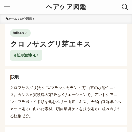
ヘアケア図鑑
ホーム
成分図鑑
植物エキス
クロフサスグリ芽エキス
低刺激性 4.7
説明
クロフサスグリ(カシス/ブラックカラント)芽由来の水溶性エキ
ス。カシス果実類縁の芽特化バリエーションで、アントシアニ
ン・フラボノイド類を含むベリー由来エキス。天然由来訴求のヘ
アケア処方に向いた素材。頭皮環境ケアを狙う処方に組み込まれ
る植物成分。