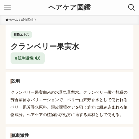
ヘアケア図鑑
ホーム
成分図鑑
植物エキス
クランベリー果実水
低刺激性 4.8
説明
クランベリー果実由来の水蒸気蒸留水。クランベリー果汁類縁の
芳香蒸留水バリエーションで、ベリー由来芳香水として使われる
ベリー系芳香水原料。頭皮環境ケアを狙う処方に組み込まれる植
物成分。ヘアケアの植物訴求処方に適する素材として使える。
低刺激性