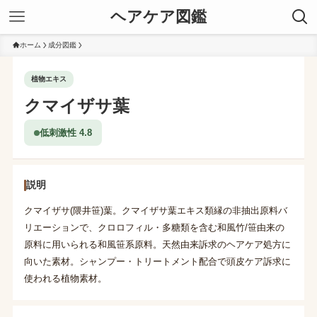
ヘアケア図鑑
ホーム
成分図鑑
植物エキス
クマイザサ葉
低刺激性 4.8
説明
クマイザサ(隈井笹)葉。クマイザサ葉エキス類縁の非抽出原料バ
リエーションで、クロロフィル・多糖類を含む和風竹/笹由来の
原料に用いられる和風笹系原料。天然由来訴求のヘアケア処方に
向いた素材。シャンプー・トリートメント配合で頭皮ケア訴求に
使われる植物素材。