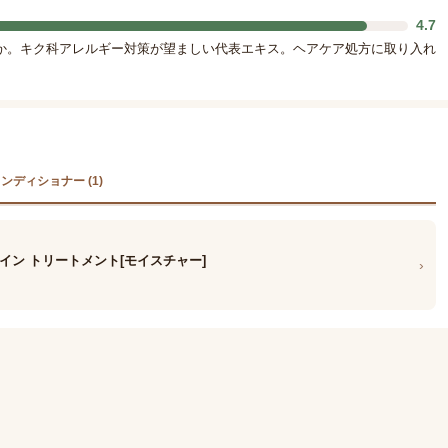
4.7
か。キク科アレルギー対策が望ましい代表エキス。ヘアケア処方に取り入れ
ンディショナー (1)
イン トリートメント[モイスチャー]
›