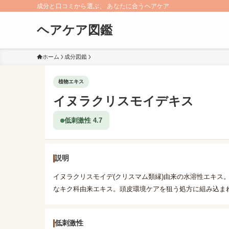
成分と口コミから選ぶ、 あなたに合うヘアケア
ヘアケア図鑑
ホーム
成分図鑑
植物エキス
イヌラクリスモイデキス
低刺激性 4.7
説明
イヌラクリスモイデ(クリスマム類縁)由来の水溶性エキス
なキク科由来エキス。頭皮環境ケアを狙う処方に組み込ま
低刺激性