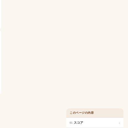
このページの内容
スコア
↓
01