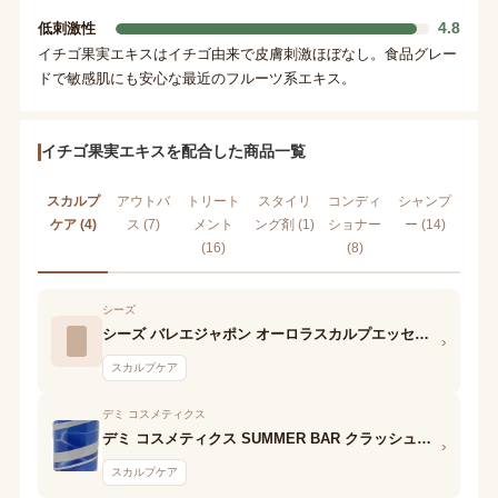
4.8
低刺激性
イチゴ果実エキスはイチゴ由来で皮膚刺激ほぼなし。食品グレー
ドで敏感肌にも安心な最近のフルーツ系エキス。
イチゴ果実エキスを配合した商品一覧
スカルプ
アウトバ
トリート
スタイリ
コンディ
シャンプ
ケア (4)
ス (7)
メント
ング剤 (1)
ショナー
ー (14)
(16)
(8)
シーズ
シーズ バレエジャポン オーロラスカルプエッセンス
›
スカルプケア
デミ コスメティクス
デミ コスメティクス SUMMER BAR クラッシュミントリフレッシャー クール 10
›
スカルプケア