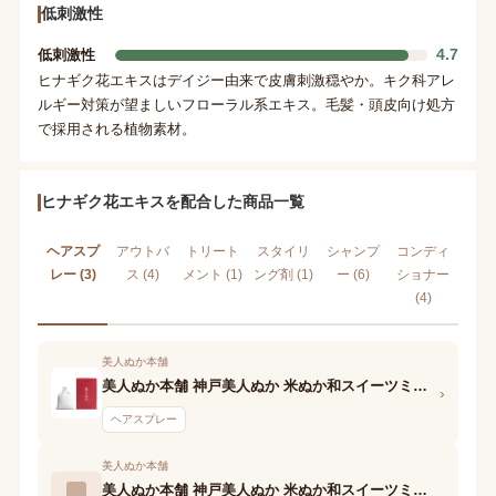
低刺激性
4.7
低刺激性
ヒナギク花エキスはデイジー由来で皮膚刺激穏やか。キク科アレ
ルギー対策が望ましいフローラル系エキス。毛髪・頭皮向け処方
で採用される植物素材。
ヒナギク花エキスを配合した商品一覧
ヘアスプ
アウトバ
トリート
スタイリ
シャンプ
コンディ
レー (3)
ス (4)
メント (1)
ング剤 (1)
ー (6)
ショナー
(4)
美人ぬか本舗
美人ぬか本舗 神戸美人ぬか 米ぬか和スイーツミスト(桜タルトの香り)
›
ヘアスプレー
美人ぬか本舗
美人ぬか本舗 神戸美人ぬか 米ぬか和スイーツミスト(柚子パフェの香り)