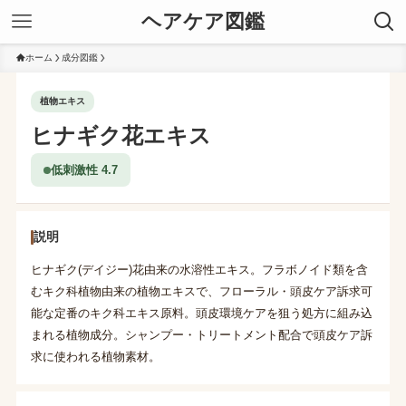
ヘアケア図鑑
ホーム
成分図鑑
植物エキス
ヒナギク花エキス
低刺激性 4.7
説明
ヒナギク(デイジー)花由来の水溶性エキス。フラボノイド類を含
むキク科植物由来の植物エキスで、フローラル・頭皮ケア訴求可
能な定番のキク科エキス原料。頭皮環境ケアを狙う処方に組み込
まれる植物成分。シャンプー・トリートメント配合で頭皮ケア訴
求に使われる植物素材。