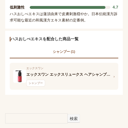
4.7
低刺激性
ハスおしべエキスは蓮須由来で皮膚刺激穏やか。日本伝統漢方訴
求可能な最近の和風漢方エキス素材の定番例。
ハスおしべエキスを配合した商品一覧
シャンプー (1)
エックスワン
エックスワン エックスリュークス ヘアシャンプーリキッド
›
シャンプー
検索