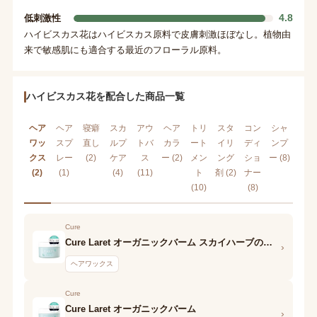
4.8
低刺激性
ハイビスカス花はハイビスカス原料で皮膚刺激ほぼなし。植物由
来で敏感肌にも適合する最近のフローラル原料。
ハイビスカス花を配合した商品一覧
ヘア
ヘア
寝癖
スカ
アウ
ヘア
トリ
スタ
コン
シャ
ワッ
スプ
直し
ルプ
トバ
カラ
ート
イリ
ディ
ンプ
クス
レー
(2)
ケア
ス
ー (2)
メン
ング
ショ
ー (8)
(2)
(1)
(4)
(11)
ト
剤 (2)
ナー
(10)
(8)
Cure
Cure Laret オーガニックバーム スカイハーブの香り
›
ヘアワックス
Cure
Cure Laret オーガニックバーム
›